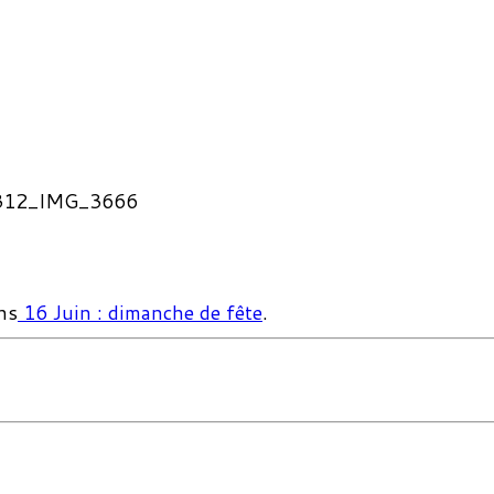
312_IMG_3666
ns
16 Juin : dimanche de fête
.