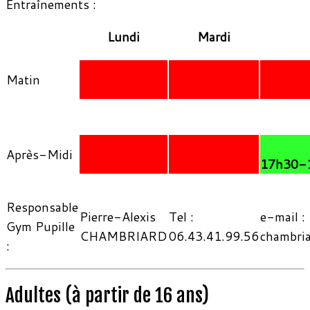
Entraînements :
Lundi
Mardi
Matin
Après-Midi
17h30-
Responsable
Pierre-Alexis
Tel :
e-mail :
Gym Pupille
CHAMBRIARD
06.43.41.99.56
chambri
:
Adultes (à partir de 16 ans)