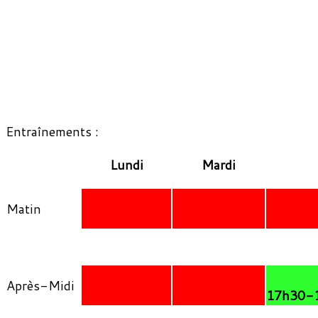
Entraînements :
Lundi
Mardi
Matin
Après-Midi
17h30-