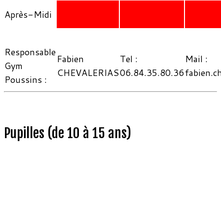
Après-Midi
Responsable
Fabien
Tel :
Mail :
Gym
CHEVALERIAS
06.84.35.80.36
fabien.c
Poussins :
Pupilles (de 10 à 15 ans)