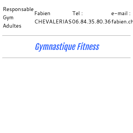
Responsable
Fabien
Tel :
e-mail :
Gym
CHEVALERIAS
06.84.35.80.36
fabien.c
Adultes
Gymnastique Fitness