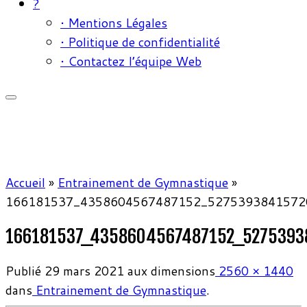
?
• Mentions Légales
• Politique de confidentialité
• Contactez l’équipe Web
Accueil
»
Entrainement de Gymnastique
»
166181537_4358604567487152_5275393841572
166181537_4358604567487152_5275393
Publié
29 mars 2021
aux dimensions
2560 × 1440
dans
Entrainement de Gymnastique
.