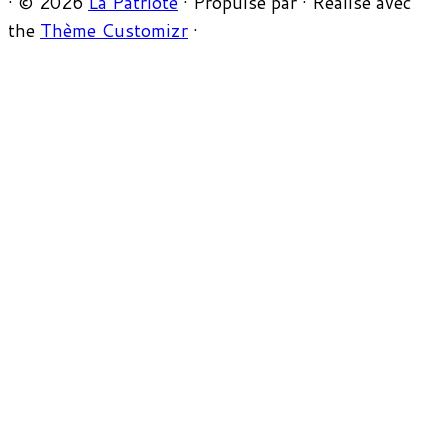
·
© 2026
La Patriote
·
Propulsé par
·
Réalisé avec
the
Thème Customizr
·