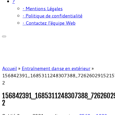
?
• Mentions Légales
• Politique de confidentialité
• Contactez l’équipe Web
Accueil
»
Entraînement danse en extérieur
»
156842391_1685311248307388_7262602915215
2
156842391_1685311248307388_7262602
2