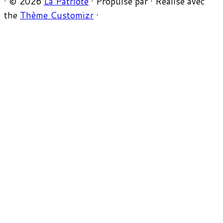
·
© 2026
La Patriote
·
Propulsé par
·
Réalisé avec
the
Thème Customizr
·